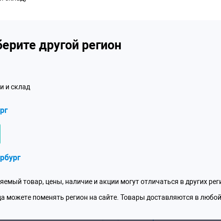
Размер дюймовой головки
FACOM: улучшенные
ез повреждения крепежа.
Длина
о углам, как в
тактная поверхность
ерите другой регион
Вес
Уменьшение смятия:
углов. Более долгий срок
ена.
и и склад
рг
купателей
рбург
Вопросы
яемый товар, цены, наличие и акции могут отличаться в других рег
Вопросов
да можете поменять регион на сайте. Товары доставляются в любой
0