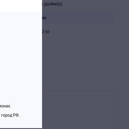
3/16 дюйм(а)
22 мм
0,082 кг
ионах.
Ответов
 город РФ.
0