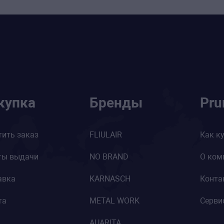
купка
Бренды
Pr
тить заказ
FLIULAIR
Как к
ты выдачи
NO BRAND
О ком
авка
KARNASCH
Конта
та
METAL WORK
Серви
AUARITA