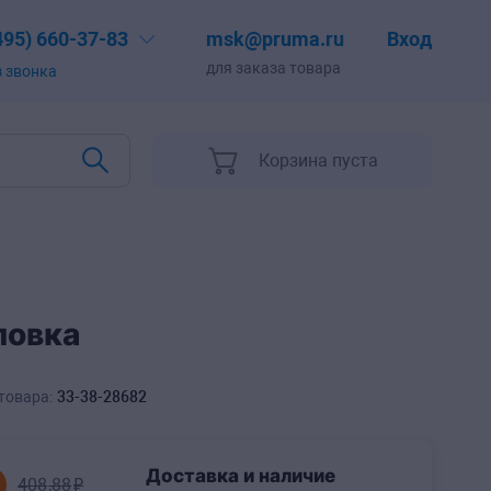
102
,22
₽
/шт
В корзину
495) 660-37-83
msk@pruma.ru
Вход
для заказа товара
з звонка
Корзина пуста
оловка
товара:
33-38-28682
Доставка и наличие
408
,88
₽