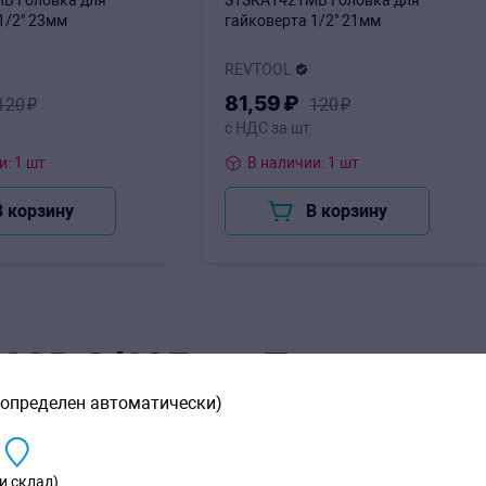
B Головка для
S1SKA1421MB Головка для
1/2" 23мм
гайковерта 1/2" 21мм
REVTOOL
81
,59
₽
120
₽
120
₽
с НДС за шт
В наличии: 1 шт
В наличии: 1 шт
В корзину
В корзину
M R.3/16E
Технически
(определен автоматически)
Приводной квадрат
тандартам ISO 2725-1, DIN
и склад)