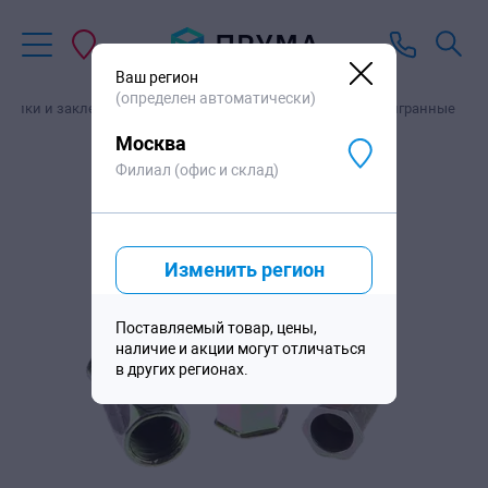
В корзину
5
610
₽
/тыс. шт
Ваш регион
(определен автоматически)
лепки и заклепочники
Резьбовые заклепки
Шестигранные
Москва
Филиал (офис и склад)
Изменить регион
Поставляемый товар, цены,
наличие и акции могут отличаться
в других регионах.