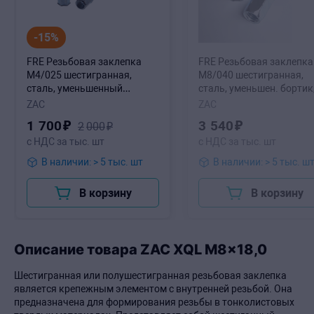
-15%
FRE Резьбовая заклепка
FRE Резьбовая заклепка
М4/025 шестигранная,
М8/040 шестигранная,
сталь, уменьшенный
сталь, уменьшен. бортик
бортик, на 0,5-3,0 мм, L-11
на 1,0-4,0мм, L-18мм
ZAC
ZAC
мм
(0,5/2,0)
1
700
₽
3
540
₽
2
000
₽
с НДС за тыс. шт
с НДС за тыс. шт
В наличии: > 5 тыс. шт
В наличии: > 5 тыс. ш
В корзину
В корзину
Описание товара ZAC XQL M8x18,0
Шестигранная или полушестигранная резьбовая заклепка
является крепежным элементом с внутренней резьбой. Она
предназначена для формирования резьбы в тонколистовых