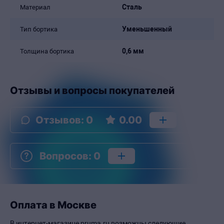
Сталь
Материал
Уменьшенный
Тип бортика
0,6 мм
Толщина бортика
Отзывы и вопросы покупателей
Отзывов
:
0
0.00
Вопросов
:
0
Оплата в Москве
В интернет-магазине pruma.ru возможны следующие