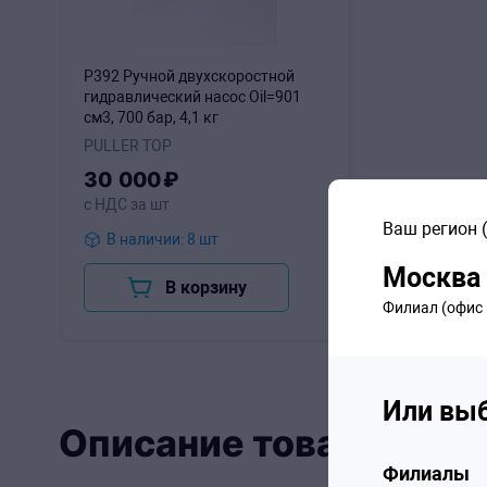
P392 Ручной двухскоростной
гидравлический насос Oil=901
см3, 700 бар, 4,1 кг
PULLER TOP
30
000
₽
с НДС за шт
Ваш регион
В наличии: 8 шт
Москва
В корзину
Филиал (офис 
Или выб
Описание товара ENE
Филиалы