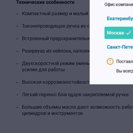
Технические особенности
Офис компани
Компактный размер и малый вес
Екатеринбу
Токонепроводящая ручка из стекловолокна
Москва
Встроенный предохранительный клапан для изб
Санкт-Пете
Резервуар из нейлона, наполненного стекловоло
Поставл
Двухскоростной режим уменьшает работу ручкой
усилия для работы
Вы всег
Высокая коррозионостойкость
Легкий перенос благодаря закрепляемой ручке
Большие объемы масла дают возможность рабо
цилиндров и инструментов